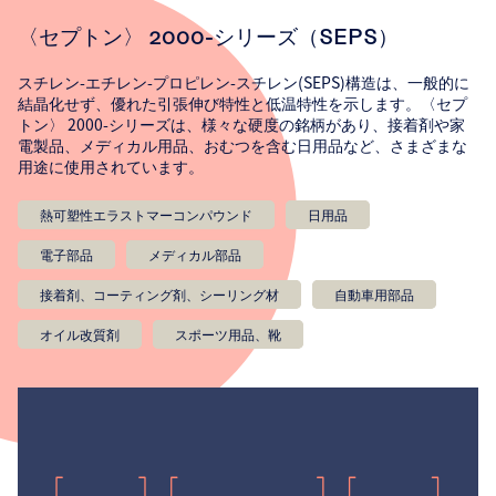
〈セプトン〉 2000-シリーズ（SEPS）
スチレン-エチレン-プロピレン-スチレン(SEPS)構造は、一般的に
結晶化せず、優れた引張伸び特性と低温特性を示します。〈セプ
トン〉 2000-シリーズは、様々な硬度の銘柄があり、接着剤や家
電製品、メディカル用品、おむつを含む日用品など、さまざまな
用途に使用されています。
熱可塑性エラストマーコンパウンド
日用品
電子部品
メディカル部品
接着剤、コーティング剤、シーリング材
自動車用部品
オイル改質剤
スポーツ用品、靴