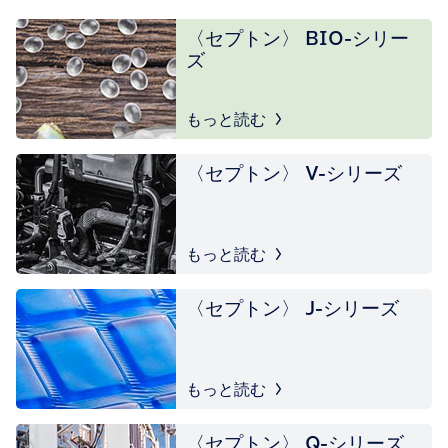
〈セプトン〉 BIO-シリー
ズ
もっと読む
〈セプトン〉 V-シリーズ
もっと読む
〈セプトン〉 J-シリーズ
もっと読む
〈セプトン〉 Q-シリーズ