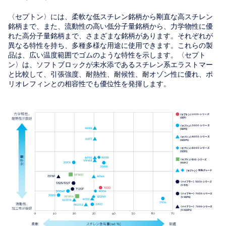
〈セプトン〉には、柔軟な低スチレン銘柄から剛直な高スチレン
銘柄まで、また、流動性の高い低分子量銘柄から、力学物性に優
れた高分子量銘柄まで、さまざまな銘柄があります。それぞれが
異なる特性を持ち、多種多様な用途に使用できます。これらの製
品は、広い温度範囲でゴムのような特性を示します。〈セプト
ン〉は、ソフトブロックが未水添であるスチレン系エラストマー
と比較して、引張強度、耐熱性、耐候性、耐オゾン性に優れ、ポ
リオレフィンとの相容性でも優位性を発揮します。