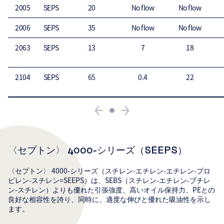
2005
SEPS
20
No flow
No flow
2006
SEPS
35
No flow
No flow
2063
SEPS
13
7
18
2104
SEPS
65
0.4
22
〈セプトン〉 4000-シリーズ（SEEPS）
〈セプトン〉 4000-シリーズ（スチレン-エチレン-エチレン-プロ
ピレン-スチレン=SEEPS）は、SEBS（スチレン-エチレン-ブチレ
ン-スチレン）よりも優れた引張強度、高いオイル保持力、PEとの
良好な相容性を誇り、同時に、適度な伸びと優れた吸油性を示し
ます。