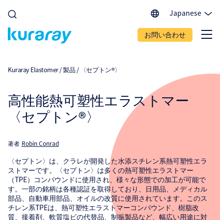
Japanese
English (EU)
お問い合わせ
English (IN)
English (US)
Spanish
Kuraray Elastomer
/
製品
/
〈セプトン®〉
Portuguese
Chinese
高性能熱可塑性エラストマー
〈セプトン®〉
著者
Robin Conrad
〈セプトン〉は、クラレが開発した水添スチレン系熱可塑性エラ
ストマーです。〈セプトン〉は多くの熱可塑性エラストマー
（TPE）コンパウンドに使用され、様々な形態での加工が可能で
す。一部の銘柄は各種認証を取得しており、日用品、メディカル
部品、自動車用部品、オイルの改質に使用されています。このス
チレン系TPEは、熱可塑性エラストマーコンパウンド、樹脂改
質、接着剤、軟質塩ビの代替品、制振製品など、幅広い用途に対