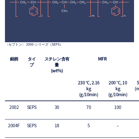
〈セプトン〉 2000-シリーズ（SEPS）
銘柄
タイ
スチレン含有
MFR
プ
量
(wt%)
230 °C, 2.16
200 °C, 10
kg
kg
(
(g/10min)
(g/10min)
2002
SEPS
30
70
100
2004F
SEPS
18
5
–