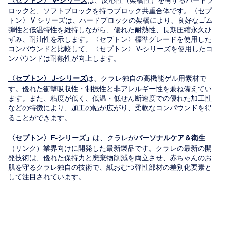
〈セプトン〉 V-シリーズ
ロックと、ソフトブロックを持つブロック共重合体です。〈セプ
トン〉 V-シリーズは、ハードブロックの架橋により、良好なゴム
弾性と低温特性を維持しながら、優れた耐熱性、長期圧縮永久ひ
ずみ、耐油性を示します。〈セプトン〉標準グレードを使用した
コンパウンドと比較して、〈セプトン〉 V-シリーズを使用したコ
ンパウンドは耐熱性が向上します。
は、クラレ独自の高機能ゲル用素材で
〈セプトン〉 J-シリーズ
す。優れた衝撃吸収性・制振性と非アレルギー性を兼ね備えてい
ます。また、粘度が低く、低温・低せん断速度での優れた加工性
などの特徴により、加工の幅が広がり、柔軟なコンパウンドを得
ることができます。
は、クラレが
〈セプトン〉F-シリーズ」
パーソナルケア＆衛生
（リンク）業界向けに開発した最新製品です。クラレの最新の開
発技術は、優れた保持力と廃棄物削減を両立させ、赤ちゃんのお
肌を守るクラレ独自の技術で、紙おむつ弾性部材の差別化要素と
して注目されています。