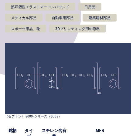
熱可塑性エラストマーコンパウンド
日用品
メディカル部品
自動車用部品
建築建材部品
スポーツ用品、靴
3Dプリンティング用の原料
〈セプトン〉 8000-シリーズ（SEBS）
銘柄
タイ
スチレン含有
MFR
プ
量