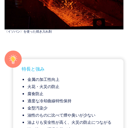
〈イソバン〉を使った焼き入れ剤
特長と強み
金属の加工性向上
火花・火災の防止
腐食防止
適度な冷却曲線特性保持
金型汚染少
油性のものに比べて煙や臭いが少ない
油よりも安全性が高く、火災の防止につながる