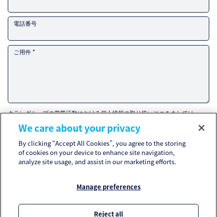
電話番号
ご用件 *
クラレグループの営業活動における個人情報の取り扱いにつきましては、
「Customer privacy notice」
for the Kuraray Group’s handling of personal
We care about your privacy
information related to sales and marketing activities.
If you agree to the
Customer Privacy Notice
, please check the box and
By clicking “Accept All Cookies”, you agree to the storing
submit your inquiry.
Please refer to the
Privacy Policy
and
Cookie Policy
for the handling of
of cookies on your device to enhance site navigation,
other personal information.
analyze site usage, and assist in our marketing efforts.
I agree to the
Customer Privacy Notice
. *
Manage preferences
* 必須事項
Reject all