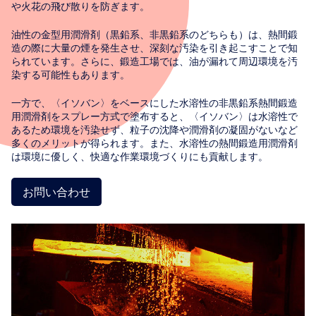
や火花の飛び散りを防ぎます。
油性の金型用潤滑剤（黒鉛系、非黒鉛系のどちらも）は、熱間鍛
造の際に大量の煙を発生させ、深刻な汚染を引き起こすことで知
られています。さらに、鍛造工場では、油が漏れて周辺環境を汚
染する可能性もあります。
一方で、〈イソバン〉をベースにした水溶性の非黒鉛系熱間鍛造
用潤滑剤をスプレー方式で塗布すると、〈イソバン〉は水溶性で
あるため環境を汚染せず、粒子の沈降や潤滑剤の凝固がないなど
多くのメリットが得られます。また、水溶性の熱間鍛造用潤滑剤
は環境に優しく、快適な作業環境づくりにも貢献します。
お問い合わせ