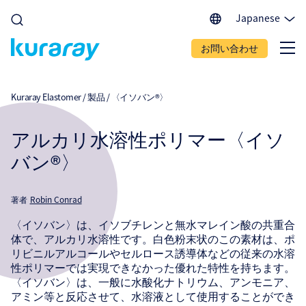
Japanese
English (EU)
お問い合わせ
English (IN)
English (US)
Spanish
Kuraray Elastomer
/
製品
/
〈イソバン®〉
Portuguese
Chinese
アルカリ水溶性ポリマー〈イソ
バン®〉
著者
Robin Conrad
〈イソバン〉は、イソブチレンと無水マレイン酸の共重合
体で、アルカリ水溶性です。白色粉末状のこの素材は、ポ
リビニルアルコールやセルロース誘導体などの従来の水溶
性ポリマーでは実現できなかった優れた特性を持ちます。
〈イソバン〉は、一般に水酸化ナトリウム、アンモニア、
アミン等と反応させて、水溶液として使用することができ