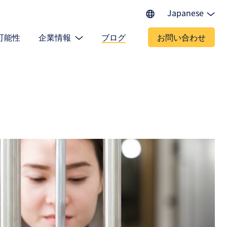
Japanese
English (EU)
可能性
企業情報
ブログ
お問い合わせ
English (IN)
English (US)
Spanish
Portuguese
Chinese