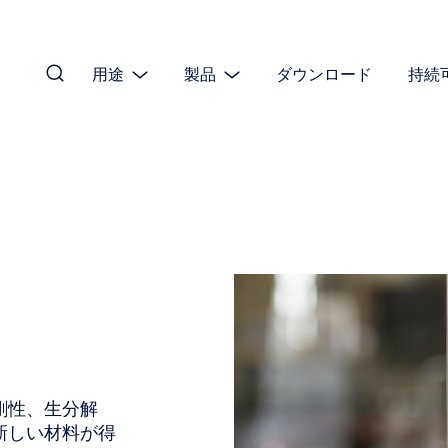
用途
製品
ダウンロード
持続
剛性、生分解
新しい材料が得