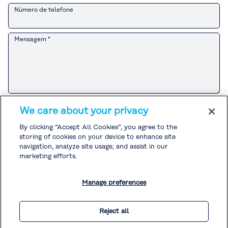
Número de telefone
Mensagem *
Consulte o
Aviso de Privacidade do Cliente
para saber como o Grupo
We care about your privacy
Kuraray lida com informações pessoais relacionadas a atividades de
vendas e marketing.
By clicking “Accept All Cookies”, you agree to the
Se você concorda com o
Aviso de Privacidade do Cliente
, marque a
storing of cookies on your device to enhance site
caixa e envie sua solicitação.
Consulte a
Política de Privacidade
e a
Política de Cookies
ara o
navigation, analyze site usage, and assist in our
tratamento de outras informações pessoais.
marketing efforts.
Concordo com o
Aviso de Privacidade do Cliente
. *
Manage preferences
* Obrigatório
Reject all