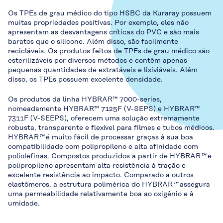
Os TPEs de grau médico do tipo HSBC da Kuraray possuem
muitas propriedades positivas. Por exemplo, eles não
apresentam as desvantagens críticas do PVC e são mais
baratos que o silicone. Além disso, são facilmente
recicláveis. Os produtos feitos de TPEs de grau médico são
esterilizáveis por diversos métodos e contêm apenas
pequenas quantidades de extratáveis e lixiviáveis. Além
disso, os TPEs possuem excelente densidade.
Os produtos da linha HYBRAR™ 7000-series,
nomeadamente HYBRAR™ 7125F (V-SEPS) e HYBRAR™
7311F (V-SEEPS), oferecem uma solução extremamente
robusta, transparente e flexível para filmes e tubos médicos.
HYBRAR
™
é muito fácil de processar graças à sua boa
compatibilidade com polipropileno e alta afinidade com
poliolefinas. Compostos produzidos a partir de HYBRAR
™
e
polipropileno apresentam alta resistência à tração e
excelente resistência ao impacto. Comparado a outros
elastômeros, a estrutura polimérica do HYBRAR
™
assegura
uma permeabilidade relativamente boa ao oxigênio e à
umidade.