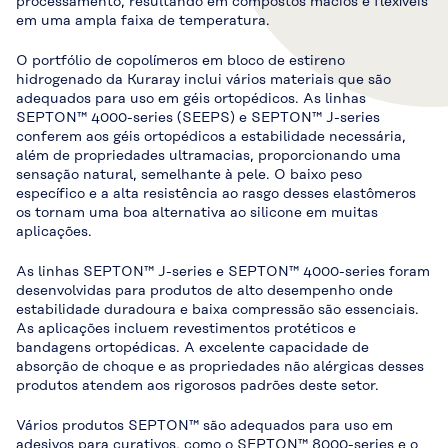
processamento, resultando em compostos macios e flexíveis
em uma ampla faixa de temperatura.
O portfólio de copolímeros em bloco de estireno
hidrogenado da Kuraray inclui vários materiais que são
adequados para uso em géis ortopédicos. As linhas
SEPTON™ 4000-series (SEEPS) e SEPTON™ J-series
conferem aos géis ortopédicos a estabilidade necessária,
além de propriedades ultramacias, proporcionando uma
sensação natural, semelhante à pele. O baixo peso
específico e a alta resistência ao rasgo desses elastômeros
os tornam uma boa alternativa ao silicone em muitas
aplicações.
As linhas SEPTON™ J-series e SEPTON™ 4000-series foram
desenvolvidas para produtos de alto desempenho onde
estabilidade duradoura e baixa compressão são essenciais.
As aplicações incluem revestimentos protéticos e
bandagens ortopédicas. A excelente capacidade de
absorção de choque e as propriedades não alérgicas desses
produtos atendem aos rigorosos padrões deste setor.
Vários produtos SEPTON™ são adequados para uso em
adesivos para curativos, como o SEPTON™ 8000-series e o