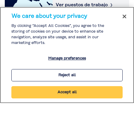
Ver puestos de trabajo
We care about your privacy
Kuraray America, Inc.
By clicking “Accept All Cookies”, you agree to the
storing of cookies on your device to enhance site
navigation, analyze site usage, and assist in our
marketing efforts.
Ver puestos de trabajo
Manage preferences
Reject all
Accept all
© KURARAY CO., LTD. ALL RIGHTS RESERVED.
Legal / Imprimir
|
Política de Privacidad
|
Política de Cookies