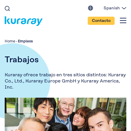
Spanish
English (EU)
Contacto
English (IN)
English (US)
Japanese
Home
-
Empleos
Portuguese
Chinese
Trabajos
Kuraray ofrece trabajo en tres sitios distintos: Kuraray
Co., Ltd., Kuraray Europe GmbH y Kuraray America,
Inc.