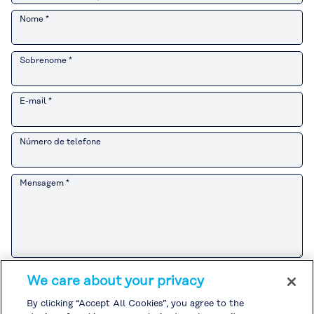
Nome *
Sobrenome *
E-mail *
Número de telefone
Mensagem *
Consulte o
Aviso de Privacidade do Cliente
para saber como o Grupo
We care about your privacy
Kuraray lida com informações pessoais relacionadas a atividades de
vendas e marketing.
By clicking “Accept All Cookies”, you agree to the
Se você concorda com o
Aviso de Privacidade do Cliente
, marque a