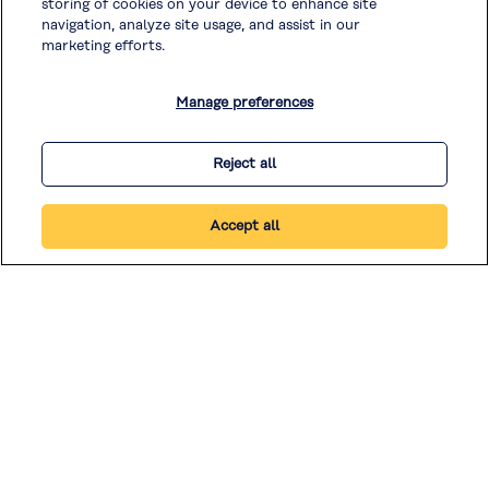
storing of cookies on your device to enhance site
caixa e envie sua solicitação.
Consulte a
Política de Privacidade
e a
Política de Cookies
ara o
navigation, analyze site usage, and assist in our
tratamento de outras informações pessoais.
marketing efforts.
Concordo com o
Aviso de Privacidade do Cliente
. *
Manage preferences
* Obrigatório
Reject all
Accept all