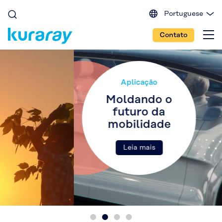
Portuguese
English (EU)
Contato
English (IN)
English (US)
Spanish
Japanese
Aplicação
Chinese
Moldando o
futuro da
mobilidade
Leia mais