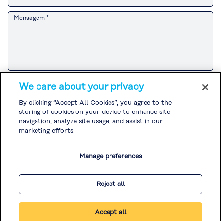
Mensagem *
Consulte o
Aviso de Privacidade do Cliente
para saber como o Grupo
We care about your privacy
Kuraray lida com informações pessoais relacionadas a atividades de
vendas e marketing.
By clicking “Accept All Cookies”, you agree to the
Se você concorda com o
Aviso de Privacidade do Cliente
, marque a
storing of cookies on your device to enhance site
caixa e envie sua solicitação.
Consulte a
Política de Privacidade
e a
Política de Cookies
ara o
navigation, analyze site usage, and assist in our
tratamento de outras informações pessoais.
marketing efforts.
Concordo com o
Aviso de Privacidade do Cliente
. *
Manage preferences
* Obrigatório
Reject all
Accept all