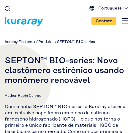
Portuguese
English (EU)
Contato
English (IN)
English (US)
Spanish
Kuraray Elastomer
/
Produtos
/
SEPTON™ BIO-series
Japanese
Chinese
SEPTON™ BIO-series: Novo
elastômero estirênico usando
monômero renovável
Author
Robin Conrad
Com a linha SEPTON™ BIO-series, a Kuraray oferece
um exclusivo copolímero em bloco de estireno
farneseno hidrogenado (HSFC) – o que nos torna o
primeiro e único fabricante de materiais HSBC de
base biológica no mercado. Como um dos principais