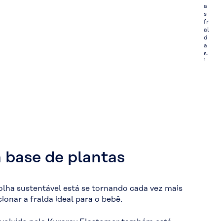
a
s
fr
al
d
a
s.
¹
à base de plantas
olha sustentável está se tornando cada vez mais
ionar a fralda ideal para o bebê.