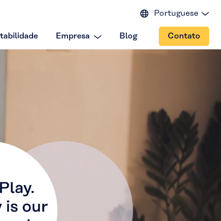
Portuguese
English (EU)
tabilidade
Empresa
Blog
Contato
English (IN)
English (US)
Spanish
Japanese
Chinese