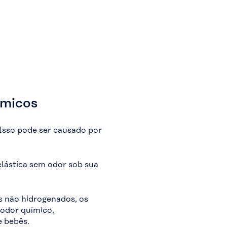
ímicos
Isso pode ser causado por
lástica sem odor sob sua
s não hidrogenados, os
 odor químico,
e bebês.