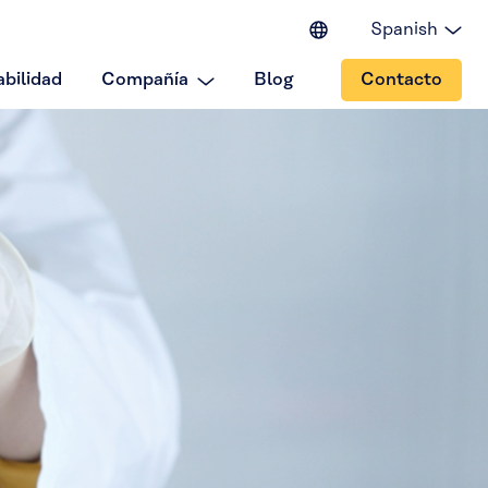
Spanish
English (EU)
bilidad
Compañía
Blog
Contacto
English (IN)
English (US)
Japanese
Portuguese
Chinese