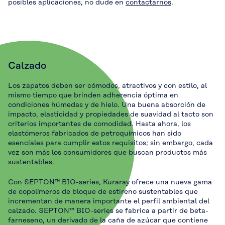
posibles aplicaciones, no dude en
contactarnos
.
Calzado
Los zapatos deben ser cómodos, atractivos y con estilo, al
mismo tiempo que brinden adherencia óptima en
condiciones húmedas y de hielo. Una buena absorción de
impacto, elasticidad y propiedades de suavidad al tacto son
criterios importantes de comodidad. Hasta ahora, los
elastómeros fabricados de petroquímicos han sido
esenciales para cumplir estos requisitos; sin embargo, cada
vez son más los consumidores que buscan productos más
sustentables.
Con SEPTON™ BIO-series, Kuraray ofrece una nueva gama
de copolímeros de bloque de estireno sustentables que
incrementan de manera importante el perfil ambiental del
calzado. SEPTON™ BIO-series se fabrica a partir de beta-
farneseno, un derivado de la caña de azúcar que contiene