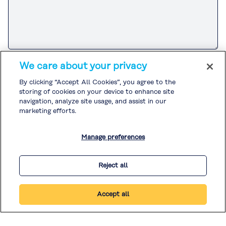
Consulte el
Aviso de privacidad del cliente
para conocer el manejo de
We care about your privacy
información personal por parte del Grupo Kuraray relacionado con
actividades de ventas y marketing.
By clicking “Accept All Cookies”, you agree to the
Si acepta el
Aviso de privacidad del cliente
, marque la casilla y envíe su
storing of cookies on your device to enhance site
consulta.
Consulte la
Política de privacidad
y la
Política de cookies
para conocer
navigation, analyze site usage, and assist in our
el manejo de otra información personal.
marketing efforts.
Acepto el
Aviso de privacidad del cliente
. *
Manage preferences
* Información necesaria
Reject all
Accept all