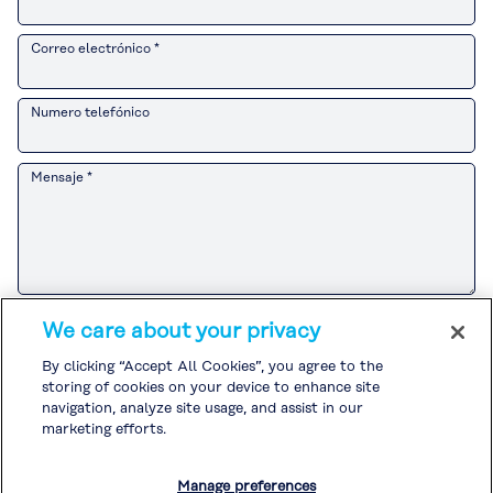
Correo electrónico *
Numero telefónico
Mensaje *
Consulte el
Aviso de privacidad del cliente
para conocer el manejo de
We care about your privacy
información personal por parte del Grupo Kuraray relacionado con
actividades de ventas y marketing.
By clicking “Accept All Cookies”, you agree to the
Si acepta el
Aviso de privacidad del cliente
, marque la casilla y envíe su
storing of cookies on your device to enhance site
consulta.
Consulte la
Política de privacidad
y la
Política de cookies
para conocer
navigation, analyze site usage, and assist in our
el manejo de otra información personal.
marketing efforts.
Acepto el
Aviso de privacidad del cliente
. *
Manage preferences