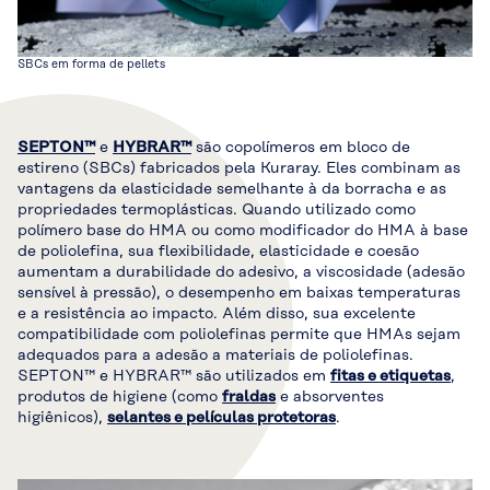
SBCs em forma de pellets
SEPTON™
e
HYBRAR™
são copolímeros em bloco de
estireno (SBCs) fabricados pela Kuraray. Eles combinam as
vantagens da elasticidade semelhante à da borracha e as
propriedades termoplásticas. Quando utilizado como
polímero base do HMA ou como modificador do HMA à base
de poliolefina, sua flexibilidade, elasticidade e coesão
aumentam a durabilidade do adesivo, a viscosidade (adesão
sensível à pressão), o desempenho em baixas temperaturas
e a resistência ao impacto. Além disso, sua excelente
compatibilidade com poliolefinas permite que HMAs sejam
adequados para a adesão a materiais de poliolefinas.
SEPTON™ e HYBRAR™ são utilizados em
fitas e etiquetas
,
produtos de higiene (como
fraldas
e absorventes
higiênicos),
selantes e películas protetoras
.