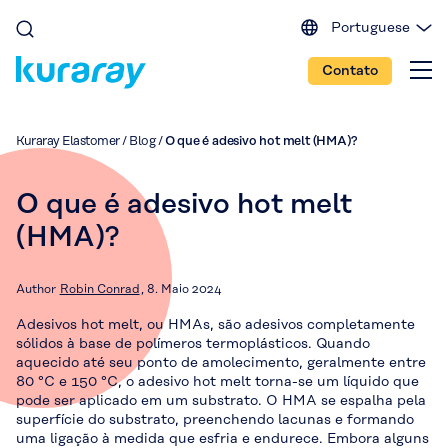
Portuguese
English (EU)
Contato
English (IN)
English (US)
Spanish
Kuraray Elastomer
/
Blog
/
O que é adesivo hot melt (HMA)?
Japanese
Chinese
O que é adesivo hot melt
(HMA)?
Author
Robin Conrad
8. Maio 2024
Adesivos hot melt, ou HMAs, são adesivos completamente
sólidos à base de polímeros termoplásticos. Quando
aquecido até seu ponto de amolecimento, geralmente entre
80 °C e 150 °C, o adesivo hot melt torna-se um líquido que
pode ser aplicado em um substrato. O HMA se espalha pela
superfície do substrato, preenchendo lacunas e formando
uma ligação à medida que esfria e endurece. Embora alguns