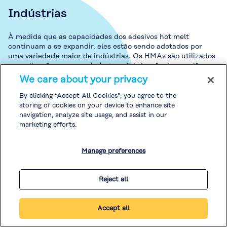
Indústrias
À medida que as capacidades dos adesivos hot melt
continuam a se expandir, eles estão sendo adotados por
uma variedade maior de indústrias. Os HMAs são utilizados
em aplicações como
embalagens
, fabricação de papelão,
fitas e rótulos
,
eletrônicos
, montagem de produtos,
We care about your privacy
automotivo
,
vestuário
,
produtos de higiene
e marcenaria.
By clicking “Accept All Cookies”, you agree to the
storing of cookies on your device to enhance site
navigation, analyze site usage, and assist in our
marketing efforts.
Manage preferences
Adesivos, revestimentos
e selantes
Reject all
Leia mais
Accept all
Compostos