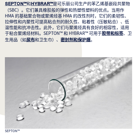
和
是可乐丽公司生产的苯乙烯基嵌段共聚物
SEPTON™
HYBRAR™
（SBC）。它们兼具橡胶般的弹性和热塑性塑料的优点。当用作
HMA 的基础聚合物或聚烯烃基 HMA 的改性剂时，它们的柔韧性、
拉伸性和内聚性可提高粘合剂的耐久性、粘着性（压敏粘合）、低
温性能和抗冲击性。此外，它们与聚烯烃具有良好的相容性，适用
于粘合聚烯烃材料。SEPTON™ 和 HYBRAR™ 可用于
、卫
胶带和标签
生用品（如
和卫生巾）、
。
尿布
密封剂和保护膜
SEPTON™