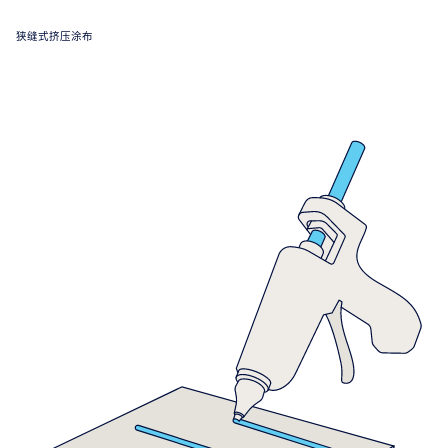
狭缝式挤压涂布