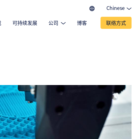
Chinese
English (EU)
载
可持续发展
公司
博客
联络方式
English (IN)
English (US)
Spanish
Japanese
Portuguese