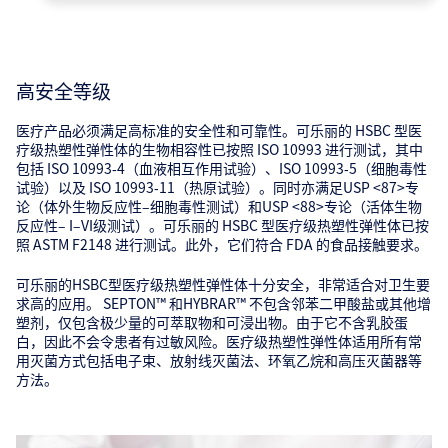
高安全等级
医疗产品必须满足高标准的安全性和可靠性。可乐丽的 HSBC 型医
疗级热塑性弹性体的生物相容性已按照 ISO 10993 进行测试，其中
包括 ISO 10993‑4（血液相互作用试验）、ISO 10993‑5（细胞毒性
试验）以及 ISO 10993‑11（热原试验）。同时亦满足USP <87>专
论（体外生物反应性–细胞毒性测试）和USP <88>专论（活体生物
反应性– I–VI级测试）。可乐丽的 HSBC 型医疗级热塑性弹性体已按
照 ASTM F2148 进行测试。此外，它们符合 FDA 的食品接触要求。
可乐丽的HSBC型医疗级热塑性弹性体十分安全，非常适合对卫生要
求高的应用。 SEPTON™ 和HYBRAR™ 不包含邻苯二甲酸盐或其他增
塑剂，仅包含极少量的可萃取物和可浸出物。由于它不含乳胶蛋
白，因此不会令患者有过敏风险。医疗级热塑性弹性体适用所有常
用灭菌方式包括电子束、放射线灭菌法、环氧乙烷和高压灭菌器等
方法。