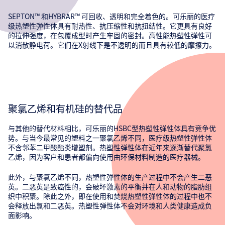
SEPTON™ 和HYBRAR™ 可回收、透明和完全着色的。可乐丽的医疗
级热塑性弹性体具有耐热性、抗压缩性和抗扭结性。它更具有良好
的拉伸强度，在包覆成型时产生牢固的密封。高性能热塑性弹性可
以消散静电荷。它们在X射线下是不透明的而且具有较低的摩擦力。
聚氯乙烯和有机硅的替代品
与其他的替代材料相比，可乐丽的HSBC型热塑性弹性体具有竞争优
势。与当今最常见的塑料之一聚氯乙烯不同，医疗级热塑性弹性体
不含邻苯二甲酸酯类增塑剂。热塑性弹性体在近年来逐渐替代聚氯
乙烯，因为客户和患者都偏向使用由环保材料制造的医疗器械。
此外，与聚氯乙烯不同，热塑性弹性体的生产过程中不会产生二恶
英。二恶英是致癌性的，会破坏激素的平衡并在人和动物的脂肪组
织中积聚。除此之外，即在使用和焚烧热塑性弹性体的过程中也不
会释放出氯和二恶英。热塑性弹性体不会对环境和人类健康造成负
面影响。