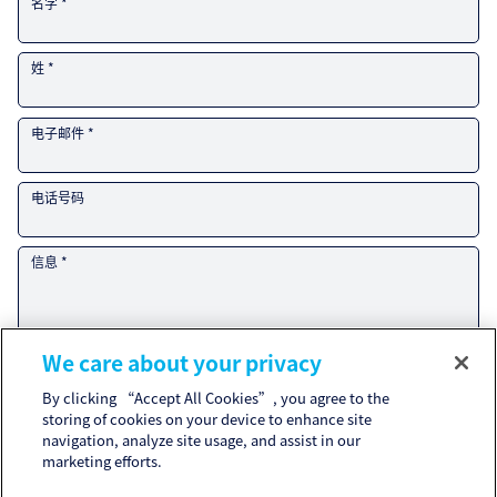
名字 *
姓 *
电子邮件 *
电话号码
信息 *
We care about your privacy
By clicking “Accept All Cookies”, you agree to the
关于可乐丽集团对与销售和营销活动相关的个人信息的处理，请参阅
storing of cookies on your device to enhance site
《
Customer Privacy Notice
》。
如果您同意
意客户隐私声明
, 请选中此框并提交您的询问。
navigation, analyze site usage, and assist in our
其他个人信息的处理请参阅
隐私政策
和
Cookie政策
。
marketing efforts.
我同意
Customer Privacy Notice
。*