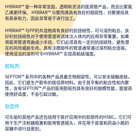
HYBRAR™ 是一种非常坚固，透明和灵活的医用管产品，而且比聚氯
乙烯更环保。 HYBRAR™ 与聚丙烯具有良好的相容性，对聚烯烃具
有高亲和力，因此非常易于进行加工。
HYBRAR™ 与PP的共混物具有良好的抗扭结性，可与溶剂粘合。良
好的抗扭结性对于使用管道将流体注入体内的应用非常重要。如果
将医用管道弯曲成小半径，它们必须具有一定的抗扭结性，避免潜
在的风险威胁生命。具有注模部件的管道通常通过溶剂粘合连接。
使用适当的溶剂可令HYBRAR™ 实现高粘结强度。
胶粘剂
SEPTON™ 系列中的各种产品具备生物相容性，可以安全接触皮肤。
因此，它们是生产胶布的极佳原材料。由于其平衡的粘合性和内聚
性，含有SEPTON™ 产品的医用胶粘剂具有良好的脱模性能，能提高
使用舒适度，不会引起过敏。
软部件
可乐丽的其他产品还包括用于医疗应用中的软部件的HSBC。它们可
用于生产注射器瓶塞和医用管道接头，并在用于疫苗和药品小瓶的
容器中进行自密封。