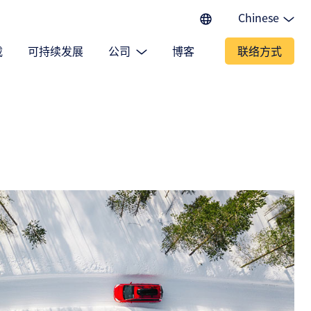
Chinese
English (EU)
载
可持续发展
公司
博客
联络方式
English (IN)
English (US)
Spanish
Japanese
Portuguese