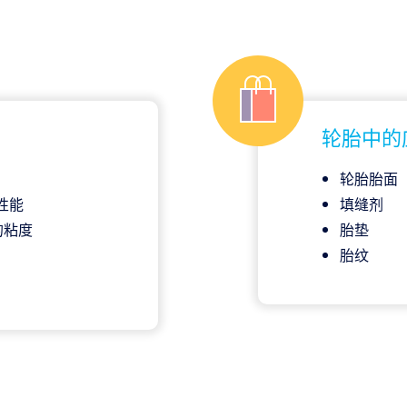
轮胎中的
轮胎胎面
性能
填缝剂
的粘度
胎垫
胎纹