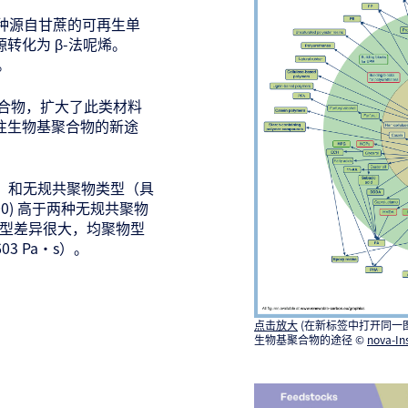
呢烯是一种源自甘蔗的可再生单
转化为 β-法呢烯。
的。
新型聚合物，扩大了此类材料
一条通往生物基聚合物的新途
-法呢烯）和无规共聚物类型（具
00) 高于两种无规共聚物
者的类型差异很大，均聚物型
603 Pa•s）。
点击放大
(在新标签中打开同一
生物基聚合物的途径 ©
nova-In