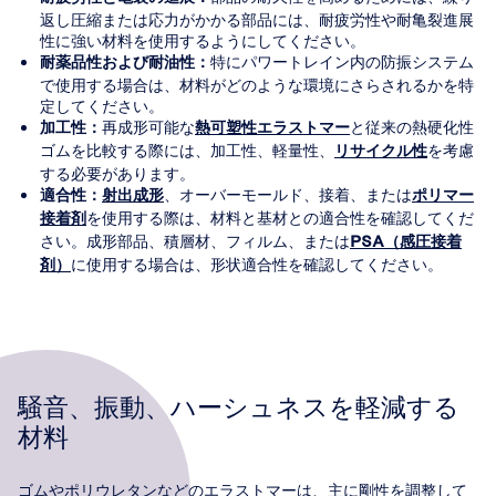
返し圧縮または応力がかかる部品には、耐疲労性や耐亀裂進展
性に強い材料を使用するようにしてください。
特にパワートレイン内の防振システム
耐薬品性および耐油性：
で使用する場合は、材料がどのような環境にさらされるかを特
定してください。
再成形可能な
と従来の熱硬化性
加工性：
熱可塑性エラストマー
ゴムを比較する際には、加工性、軽量性、
を考慮
リサイクル性
する必要があります。
、オーバーモールド、接着、または
適合性：
射出成形
ポリマー
を使用する際は、材料と基材との適合性を確認してくだ
接着剤
さい。成形部品、積層材、フィルム、または
PSA（感圧接着
に使用する場合は、形状適合性を確認してください。
剤）
騒音、振動、ハーシュネスを軽減する
材料
ゴムやポリウレタンなどのエラストマーは、主に剛性を調整して