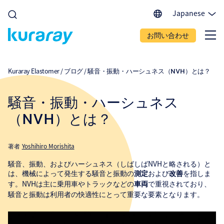
Japanese
English (EU)
お問い合わせ
English (IN)
English (US)
Spanish
Kuraray Elastomer
/
ブログ
/
騒音・振動・ハーシュネス（NVH）とは？
Portuguese
Chinese
騒音・振動・ハーシュネス
（NVH）とは？
著者
Yoshihiro Morishita
騒音、振動、およびハーシュネス（しばしばNVHと略される）と
は、機械によって発生する騒音と振動の
および
を指しま
測定
改善
す。NVHは主に乗用車やトラックなどの
で重視されており、
車両
騒音と振動は利用者の快適性にとって重要な要素となります。