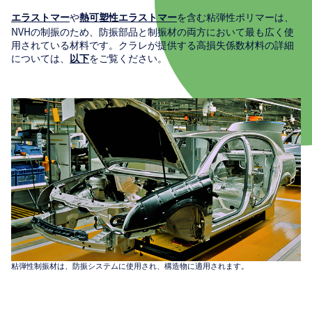
や
を含む粘弾性ポリマーは、
エラストマー
熱可塑性エラストマー
NVHの制振のため、防振部品と制振材の両方において最も広く使
用されている材料です。クラレが提供する高損失係数材料の詳細
については、
をご覧ください。
以下
粘弾性制振材は、防振システムに使用され、構造物に適用されます。