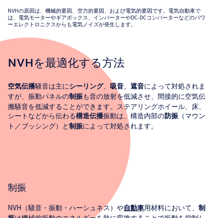
NVHの原因は、機械的要因、空力的要因、および電気的要因です。電気自動車で
は、電気モーターやギアボックス、インバーターやDC-DCコンバーターなどのパワ
ーエレクトロニクスからも電気ノイズが発生します。
NVHを最適化する方法
騒音は主に
、
、
によって対処されま
空気伝播
シーリング
吸音
遮音
すが、振動パネルの
も音の放射を低減させ、間接的に空気伝
制振
搬騒音を低減することができます。ステアリングホイール、床、
シートなどから伝わる
振動は、構造内部の
（マウン
構造伝播
防振
ト／ブッシング）と
によって対処されます。
制振
制振
NVH（騒音・振動・ハーシュネス）や
用材料において、
自動車
制
は機械的振動のエネルギーを熱に変換することで振動を抑制し