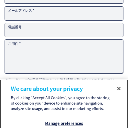
メールアドレス *
電話番号
ご用件 *
クラレグループの営業活動における個人情報の取り扱いにつきましては、
「Customer privacy notice」
for the Kuraray Group’s handling of personal
We care about your privacy
information related to sales and marketing activities.
If you agree to the
Customer Privacy Notice
, please check the box and
By clicking “Accept All Cookies”, you agree to the storing
submit your inquiry.
Please refer to the
Privacy Policy
and
Cookie Policy
for the handling of
of cookies on your device to enhance site navigation,
other personal information.
analyze site usage, and assist in our marketing efforts.
I agree to the
Customer Privacy Notice
. *
Manage preferences
* 必須事項