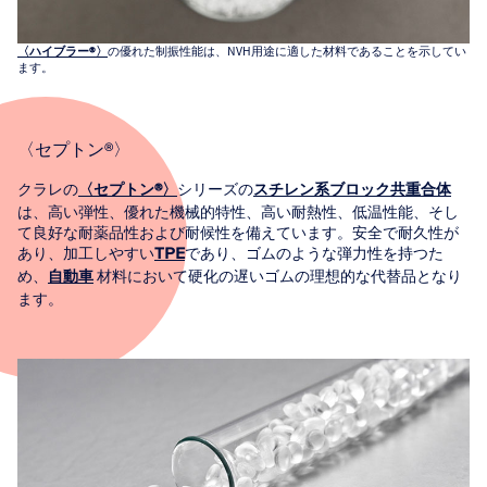
の優れた制振性能は、NVH用途に適した材料であることを示してい
〈ハイブラー®〉
ます。
〈セプトン®〉
クラレの
シリーズの
〈セプトン®〉
スチレン系ブロック共重合体
は、高い弾性、優れた機械的特性、高い耐熱性、低温性能、そし
て良好な耐薬品性および耐候性を備えています。安全で耐久性が
あり、加工しやすい
であり、ゴムのような弾力性を持つた
TPE
め、
材料において硬化の遅いゴムの理想的な代替品となり
自動車
ます。