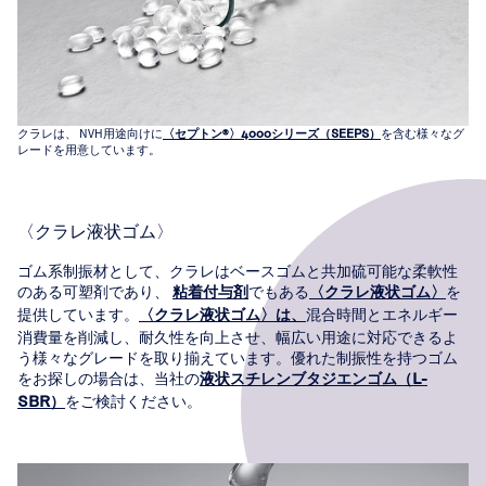
クラレは、 NVH用途向けに
を含む様々なグ
〈セプトン®〉4000シリーズ（SEEPS）
レードを用意しています。
〈クラレ液状ゴム〉
ゴム系制振材として、クラレはベースゴムと共加硫可能な柔軟性
のある可塑剤であり、
でもある
を
粘着付与剤
〈クラレ液状ゴム〉
提供しています。
混合時間とエネルギー
〈クラレ液状ゴム〉は、
消費量を削減し、耐久性を向上させ、幅広い用途に対応できるよ
う様々なグレードを取り揃えています。優れた制振性を持つゴム
をお探しの場合は、当社の
液状スチレンブタジエンゴム（L-
をご検討ください。
SBR）