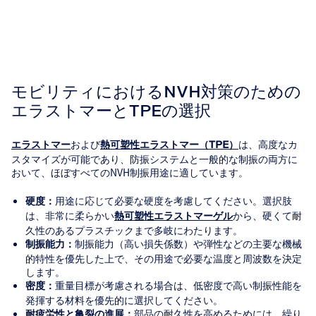
モビリティにおけるNVH対策のための
エラストマーとTPEの選択
および
は、高度なカ
エラストマー
熱可塑性エラストマー（TPE）
スタマイズが可能であり、防振システムと一般的な制振の両方に
おいて、ほぼすべてのNVH制振用途に適しています。
用途に応じて必要な硬度を考慮してください。選択肢
硬度：
は、非常に柔らかい
から、硬くて耐
熱可塑性エラストマーゲル
久性のあるプラスチックまで多岐にわたります。
制振能力（高い損失係数）や弾性などの主要な機械
制振能力：
的特性を優先した上で、その用途で必要な温度と周波数を決定
します。
重量目標が考慮される場合は、低密度で高い制振性能を
密度：
発揮する材料を優先的に選択してください。
部品の耐久性を高めるためには、繰り
耐疲労性と亀裂の進展：