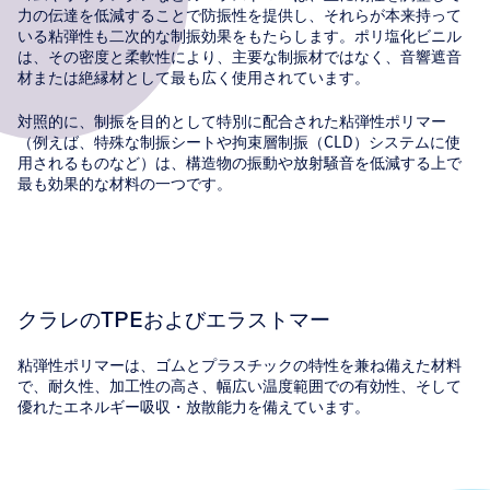
力の伝達を低減することで防振性を提供し、それらが本来持って
いる粘弾性も二次的な制振効果をもたらします。ポリ塩化ビニル
は、その密度と柔軟性により、主要な制振材ではなく、音響遮音
材または絶縁材として最も広く使用されています。
対照的に、制振を目的として特別に配合された粘弾性ポリマー
（例えば、特殊な制振シートや拘束層制振（CLD）システムに使
用されるものなど）は、構造物の振動や放射騒音を低減する上で
最も効果的な材料の一つです。
クラレのTPEおよびエラストマー
粘弾性ポリマーは、ゴムとプラスチックの特性を兼ね備えた材料
で、耐久性、加工性の高さ、幅広い温度範囲での有効性、そして
優れたエネルギー吸収・放散能力を備えています。