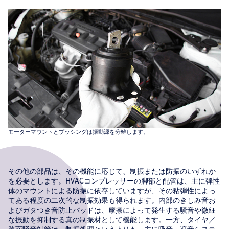
モーターマウントとブッシングは振動源を分離します。
その他の部品は、その機能に応じて、制振または防振のいずれか
を必要とします。HVACコンプレッサーの脚部と配管は、主に弾性
体のマウントによる防振に依存していますが、その粘弾性によっ
てある程度の二次的な制振効果も得られます。内部のきしみ音お
よびガタつき音防止パッドは、摩擦によって発生する騒音や微細
な振動を抑制する真の制振材として機能します。一方、タイヤ／
路面騒音対策は、制振処理というよりも、主に吸音・遮音システ