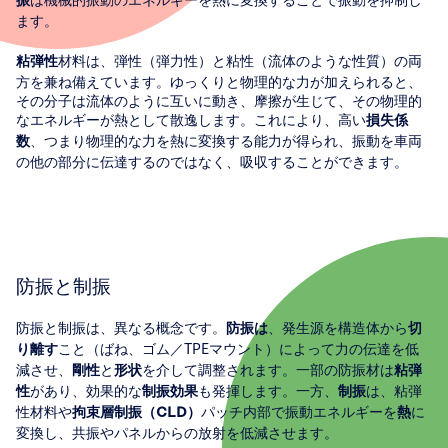
振
ます。
材料は、弾性（弾力性）と粘性（流体のような性質）の両
粘弾性
方を兼ね備えています。ゆっくりと物理的な力が加えられると、
その分子は流体のように互いに動き、摩擦が生じて、その物理的
なエネルギーが熱として散逸します。これにより、高い
損失係
、つまり物理的な力を熱に変換する能力が得られ、振動を車両
数
の他の部分に伝達するのではなく、吸収することができます。
防振と制振
防振と制振は、異なる概念です。
、発生源を構造体から
防振は
切
こと（ばね、ゴム／TPEマウント）によって力の伝達を低
り離す
減させ、
と
を介して調整されます。一部の防振材は
剛性
形状
粘弾
があり、効果的な
も発揮します。一方、
は、粘弾
性
制振効果
制振
性材料や
パッチ内部で振動エネルギーを
に
拘束層制振（CLD）
熱
変換し、共振やパネルからの放射を低減させます。