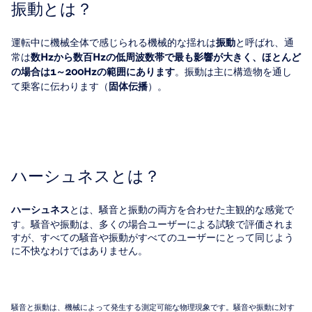
振動とは？
運転中に機械全体で感じられる機械的な揺れは
と呼ばれ、通
振動
常は
数Hzから数百Hzの低周波数帯で最も影響が大きく、ほとんど
。振動は主に構造物を通し
の場合は1～200Hzの範囲にあります
て乗客に伝わります（
）。
固体伝播
ハーシュネスとは？
とは、騒音と振動の両方を合わせた主観的な感覚で
ハーシュネス
す。騒音や振動は、多くの場合ユーザーによる試験で評価されま
すが、すべての騒音や振動がすべてのユーザーにとって同じよう
に不快なわけではありません。
騒音と振動は、機械によって発生する測定可能な物理現象です。騒音や振動に対す