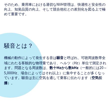
そのため、乗用車における適切なNVH管理は、快適性と安全性の
向上、知覚品質の向上、そして競合他社との差別化を図る上で極
めて重要です。
騒音とは？
機械の動作によって発生する音は
と呼ばれ、可聴周波数帯全
騒音
域にわたる客観的な物理量であり、ヘルツ（Hz）単位で測定され
ます。問題となる周波数は、
（一般的には20～
数十Hzから数kHz
5,000Hz、場合によってはそれ以上）に集中することが多くなっ
ています。騒音は主に空気を通して乗客に伝わります（
空気伝
）。
播